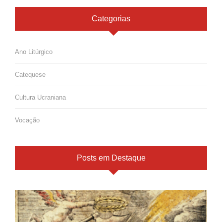
Categorias
Ano Litúrgico
Catequese
Cultura Ucraniana
Vocação
Posts em Destaque